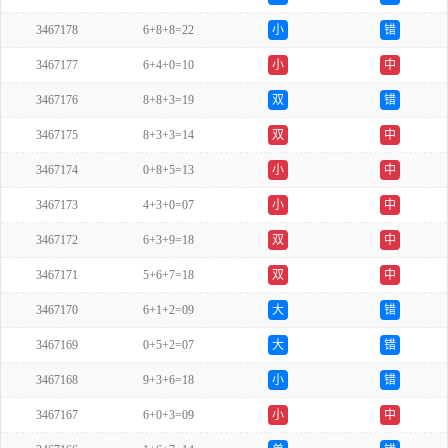
3467178
6+8+8=22
小
错
3467177
6+4+0=10
小
中
3467176
8+8+3=19
双
错
3467175
8+3+3=14
双
中
3467174
0+8+5=13
小
中
3467173
4+3+0=07
小
中
3467172
6+3+9=18
双
中
3467171
5+6+7=18
双
中
3467170
6+1+2=09
大
错
3467169
0+5+2=07
大
错
3467168
9+3+6=18
小
错
3467167
6+0+3=09
小
中