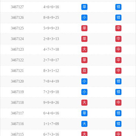
3467127
4+6+6=16
单
错
3467126
8+8+9=25
小
错
3467125
5+9+9=23
单
中
3467124
2+8+3=13
单
中
3467123
4+7+7=18
大
中
3467122
2+7+8=17
单
中
3467121
8+3+1=12
双
中
3467120
7+8+4=19
小
错
3467119
7+2+9=18
小
错
3467118
9+9+8=26
大
中
3467117
6+4+6=16
单
错
3467116
1+1+7=09
大
错
3467115
6+7+3=16
大
中