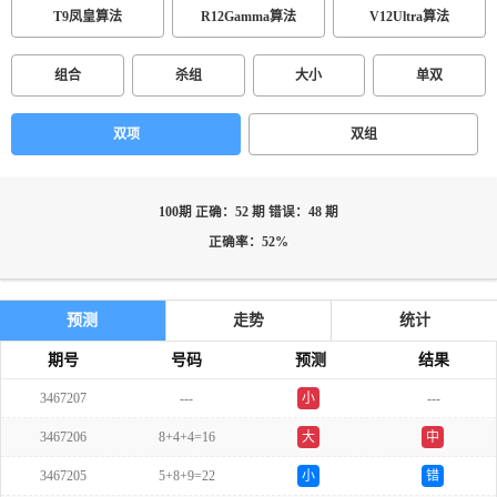
T9凤皇算法
R12Gamma算法
V12Ultra算法
组合
杀组
大小
单双
双项
双组
100期 正确：52 期 错误：48 期
正确率：52%
预测
走势
统计
期号
号码
预测
结果
3467207
---
小
---
3467206
8+4+4=16
大
中
3467205
5+8+9=22
小
错