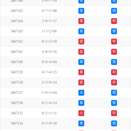
3467166
1+6+7=14
单
错
3467165
0+7+1=08
单
错
3467164
1+9+7=17
单
中
3467163
1+3+2=06
单
错
3467162
6+2+2=10
双
中
3467161
4+8+4=16
双
中
3467160
0+0+4=04
单
错
3467159
4+7+4=15
单
中
3467158
2+3+9=14
双
中
3467157
1+0+3=04
大
错
3467156
8+2+4=14
单
错
3467155
8+2+1=11
小
中
3467154
6+3+9=18
单
错