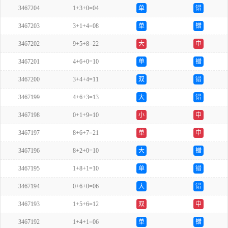
3467204
1+3+0=04
单
错
3467203
3+1+4=08
单
错
3467202
9+5+8=22
大
中
3467201
4+6+0=10
单
错
3467200
3+4+4=11
双
错
3467199
4+6+3=13
大
错
3467198
0+1+9=10
小
中
3467197
8+6+7=21
单
中
3467196
8+2+0=10
大
错
3467195
1+8+1=10
单
错
3467194
0+6+0=06
大
错
3467193
1+5+6=12
双
中
3467192
1+4+1=06
单
错