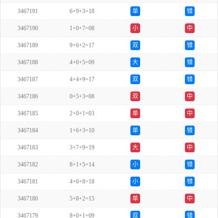
3467191
6+9+3=18
单
错
3467190
1+0+7=08
小
中
3467189
9+6+2=17
双
错
3467188
4+0+5=09
大
错
3467187
4+4+9=17
双
错
3467186
0+5+3=08
双
中
3467185
2+0+1=03
单
中
3467184
1+6+3=10
单
错
3467183
3+7+9=19
大
中
3467182
8+1+5=14
小
错
3467181
4+6+8=18
小
错
3467180
5+8+2=15
单
中
3467179
8+0+1=09
双
错