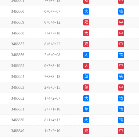
3466661
7+4+7=18
双
中
3466660
0+0+7=07
大
错
3466659
0+8+4=12
双
中
3466658
7+4+7=18
大
中
3466657
8+6+8=22
双
中
3466656
2+6+0=08
大
错
3466655
9+7+3=19
大
中
3466654
7+8+3=18
单
错
3466653
2+8+5=15
单
中
3466652
1+4+2=07
大
错
3466651
2+7+1=10
单
错
3466650
8+1+4=13
大
错
3466649
1+7+2=10
双
中