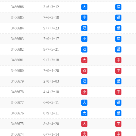
3466686
3+6+3=12
大
错
3466685
7+6+5=18
小
错
3466684
9+7+7=23
双
错
3466683
7+9+1=17
小
错
3466682
9+7+5=21
双
错
3466681
9+7+2=18
大
中
3466680
7+9+4=20
双
中
3466679
2+0+1=03
双
错
3466678
4+4+2=10
小
中
3466677
6+0+5=11
大
错
3466676
0+9+2=11
大
错
3466675
8+8+4=20
大
中
3466674
6+7+1=14
大
中