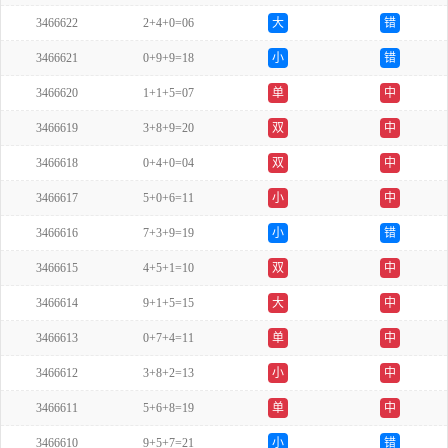
3466622
2+4+0=06
大
错
3466621
0+9+9=18
小
错
3466620
1+1+5=07
单
中
3466619
3+8+9=20
双
中
3466618
0+4+0=04
双
中
3466617
5+0+6=11
小
中
3466616
7+3+9=19
小
错
3466615
4+5+1=10
双
中
3466614
9+1+5=15
大
中
3466613
0+7+4=11
单
中
3466612
3+8+2=13
小
中
3466611
5+6+8=19
单
中
3466610
9+5+7=21
小
错