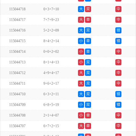
115044718
0+3+7=10
大
双
中
115044717
7+7+9=23
大
单
中
115044716
5+2+2=09
大
双
错
115044715
8+4+2=14
小
单
错
115044714
0+0+2=02
小
单
中
115044713
8+1+4=13
小
双
中
115044712
4+9+4=17
大
双
中
115044711
9+6+2=17
大
双
中
115044710
6+3+2=11
大
双
错
115044709
6+8+5=19
小
双
错
115044708
2+1+4=07
小
单
中
115044707
6+7+2=15
大
单
中