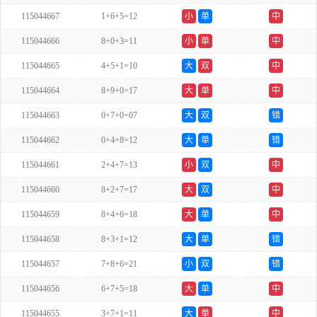
115044667
1+6+5=12
小
单
中
115044666
8+0+3=11
小
单
中
115044665
4+5+1=10
大
双
中
115044664
8+9+0=17
大
单
中
115044663
0+7+0=07
大
双
错
115044662
0+4+8=12
大
单
错
115044661
2+4+7=13
小
双
中
115044660
8+2+7=17
大
双
中
115044659
8+4+6=18
大
单
中
115044658
8+3+1=12
大
单
错
115044657
7+8+6=21
小
双
错
115044656
6+7+5=18
大
单
中
115044655
3+7+1=11
大
单
中