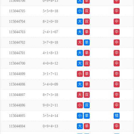
115044706
0+9+4=13
大
单
中
115044705
5+5+8=18
小
双
中
115044704
8+2+0=10
大
双
中
115044703
2+4+1=07
大
单
中
115044702
3+7+8=18
大
单
中
115044701
4+1+8=13
大
单
中
115044700
4+0+8=12
大
双
中
115044699
3+1+7=11
小
单
中
115044698
5+4+0=09
大
单
中
115044697
8+7+3=18
大
双
中
115044696
9+0+2=11
小
双
中
115044695
5+5+4=14
小
单
错
115044694
0+9+4=13
大
单
中