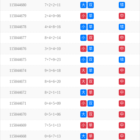
115044680
7+2+2=11
大
双
错
115044679
2+4+0=06
小
单
中
115044678
4+4+8=16
小
单
错
115044677
8+4+2=14
小
双
中
115044676
3+3+4=10
小
单
中
115044675
7+7+9=23
小
双
错
115044674
9+3+6=18
大
单
中
115044673
8+6+6=20
大
双
中
115044672
8+2+1=11
大
单
中
115044671
0+4+5=09
小
双
中
115044670
0+5+1=06
大
双
中
115044669
7+5+1=13
小
单
中
115044668
0+6+7=13
大
单
中